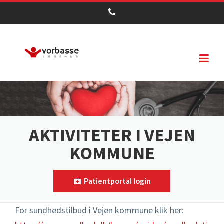
Gå til hovedindhold
FORSIDE
AKTUELT
AKTIVITETER I VEJEN
KOMMUNE
PRAKTISK INFORMATION
Om os
VACCINATION
Patientportal login
Aktiviteter i Billund kommune
MØD OS
For sundhedstilbud i Vejen kommune klik her: