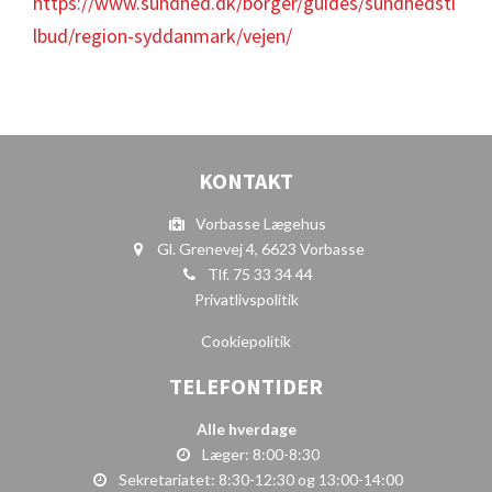
https://www.sundhed.dk/borger/guides/sundhedsti
Aktiviteter i Vejen kommune
KONTAKT
lbud/region-syddanmark/vejen/
Attest til kørekort
D-vitamin
KONTAKT
Motion
Vorbasse Lægehus
Medicintilskud
Gl. Grenevej 4, 6623 Vorbasse
Tlf. 75 33 34 44
Privatlivspolitik
Priser
Cookiepolitik
Privatlivspolitik
TELEFONTIDER
Alle hverdage
Læger: 8:00-8:30
Sekretariatet: 8:30-12:30 og 13:00-14:00