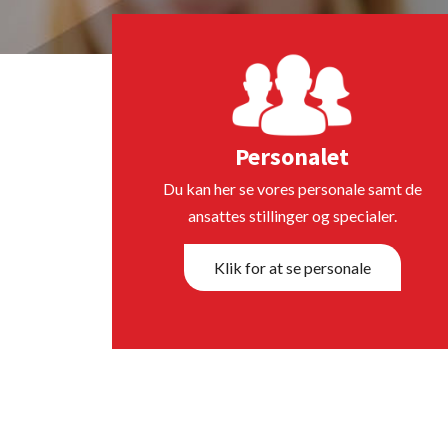
Personalet
Du kan her se vores personale samt de
ansattes stillinger og specialer.
Klik for at se personale