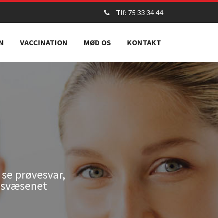
Tlf: 75 33 34 44
N
VACCINATION
MØD OS
KONTAKT
se prøvesvar,
edsvæsenet