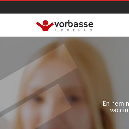
Gå til hovedindhold
- En nem 
vaccin